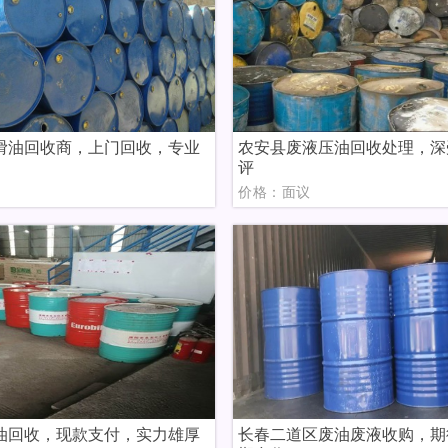
滑油回收商，上门回收，专业
农安县废液压油回收处理，深
评
议
价格：面议
油回收，现款支付，实力雄厚
长春二道区废油废液收购，期