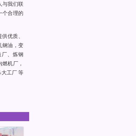
人与我们联
一个合理的
提供优质、
轧钢油，变
造厂、炼钢
内燃机厂，
大工厂 等