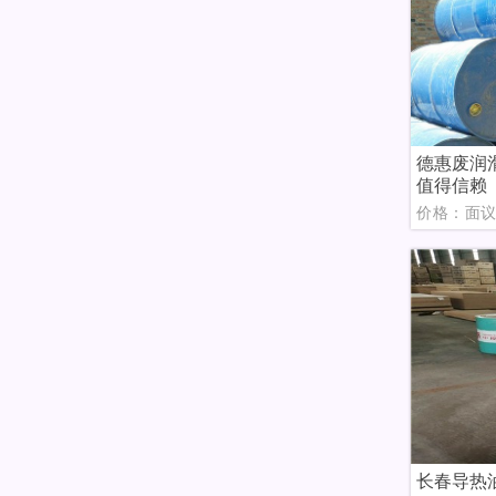
德惠废润
值得信赖
价格：面
长春导热