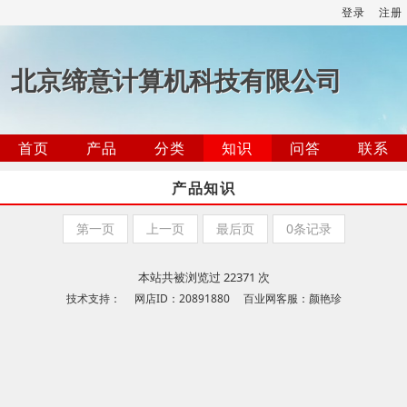
登录
注册
北京缔意计算机科技有限公司
首页
产品
分类
知识
问答
联系
产品知识
第一页
上一页
最后页
0条记录
本站共被浏览过 22371 次
技术支持： 网店ID：20891880 百业网客服：颜艳珍